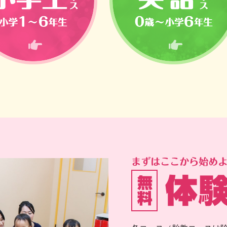
小学生コース（小学1〜6年生）
英語コース（0歳〜小学6年生）
無料体験教室 ま