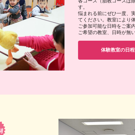
各コース（胎教コースは
よう♪予約制
す。
悩まれる前にぜひ一度、
てください。教室により
ご参加可能な日時をご案
ご希望の教室、日時が無
体験教室の日程